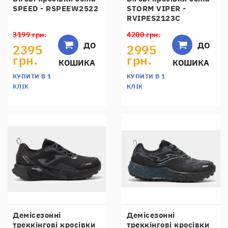
SPEED - RSPEEW2522
STORM VIPER -
RVIPES2123C
3199 грн.
4200 грн.
ДО
ДО
2395
2995
грн.
грн.
КОШИКА
КОШИКА
КУПИТИ В 1
КУПИТИ В 1
КЛІК
КЛІК
Демісезонні
Демісезонні
треккінгові кросівки
треккінгові кросівки