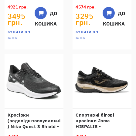
TKSIMXW2517
AISLATEX -
4921 грн.
4574 грн.
TKTUXW2523
ДО
ДО
3495
3295
грн.
грн.
КОШИКА
КОШИКА
КУПИТИ В 1
КУПИТИ В 1
КЛІК
КЛІК
Кросівки
Спортивні бігові
(водовідштовхувальні
кросівки Joma
) Nike Quest 3 Shield -
HISPALIS -
CQ8894-001
RHISPS2341