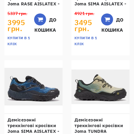
Joma RASE AISLATEX -
Joma SIMA AISLATEX -
TKRAXW2501
TKSIMXW2501
5337 грн.
4921 грн.
ДО
ДО
3995
3495
грн.
грн.
КОШИКА
КОШИКА
КУПИТИ В 1
КУПИТИ В 1
КЛІК
КЛІК
Демісезонні
Демісезонні
треккінгові кросівки
треккінгові кросівки
Joma SIMA AISLATEX -
Joma TUNDRA