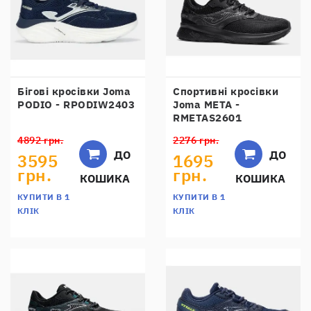
Бігові кросівки Joma
Спортивні кросівки
PODIO - RPODIW2403
Joma META -
RMETAS2601
4892 грн.
2276 грн.
ДО
ДО
3595
1695
грн.
грн.
КОШИКА
КОШИКА
КУПИТИ В 1
КУПИТИ В 1
КЛІК
КЛІК