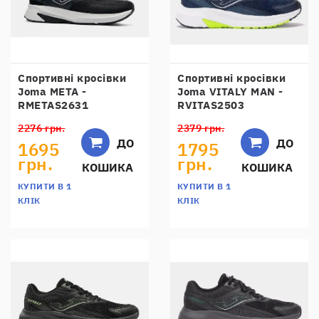
Спортивні кросівки
Спортивні кросівки
Joma META -
Joma VITALY MAN -
RMETAS2631
RVITAS2503
2276 грн.
2379 грн.
ДО
ДО
1695
1795
грн.
грн.
КОШИКА
КОШИКА
КУПИТИ В 1
КУПИТИ В 1
КЛІК
КЛІК