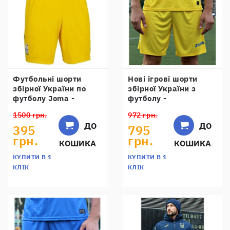
Футбольні шорти
Нові ігрові шорти
збірної України по
збірної України з
футболу Joma -
футболу -
AT102024A907
FFU105011.18
1500 грн.
972 грн.
ДО
ДО
395
795
грн.
грн.
КОШИКА
КОШИКА
КУПИТИ В 1
КУПИТИ В 1
КЛІК
КЛІК