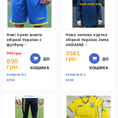
Нові ігрові шорти
Нова зимова куртка
збірної України з
збірної України Joma
футболу -
UKRAINE -
FFU105021.18
FFU209031.18
3581
972 грн.
грн.
ДО
ДО
890
грн.
КОШИКА
КОШИКА
КУПИТИ В 1
КУПИТИ В 1
КЛІК
КЛІК