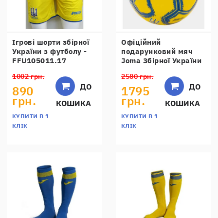
Ігрові шорти збірної
Офіційний
України з футболу -
подарунковий мяч
FFU105011.17
Joma Збірної України
- AT400727C907
1002 грн.
2580 грн.
ДО
ДО
890
1795
грн.
грн.
КОШИКА
КОШИКА
КУПИТИ В 1
КУПИТИ В 1
КЛІК
КЛІК