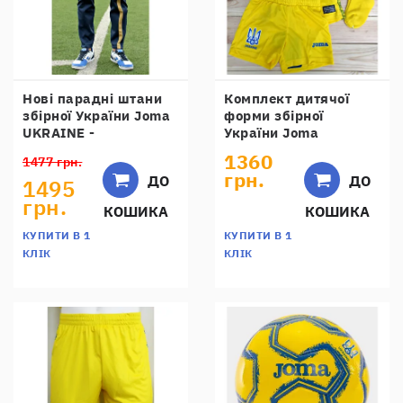
Нові парадні штани
Комплект дитячої
збірної України Joma
форми збірної
UKRAINE -
України Joma
FFU310011.18
UKRAINE -
1360
1477 грн.
FFU407011.18
грн.
ДО
ДО
1495
грн.
КОШИКА
КОШИКА
КУПИТИ В 1
КУПИТИ В 1
КЛІК
КЛІК