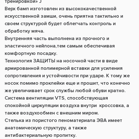
тренировкой
»
J
Верх бамп изготовлен из
высококачественно
й
искусственной замши, очень приятна тактильно и
своем структурой будет облегчать контроль и
обработку мяча.
Внутренняя часть выполнена из прочного и
эластичного
нейлон
а
,
тем самым обеспечивая
комфортную посадку
.
Технология ЗАЩИТЫ на нос
очной части в виде
армированной полимерной вставки
для усиления
сопротивления и устойчивости при ударе.
К тому же
носок помимо проклейки еще и прошит, что конечно
же увеличивает срок службы любой обуви кратно.
Система вентиляции VTS, способствующая
спокойной циркуляции воздуха внутри кроссовка, а
также воздухообмен с внешним миром
.
С
телька из
пористого пеноматериала
ЭВА
имеет
анатомическую структуру, а также
антибактериальную пропитку
.