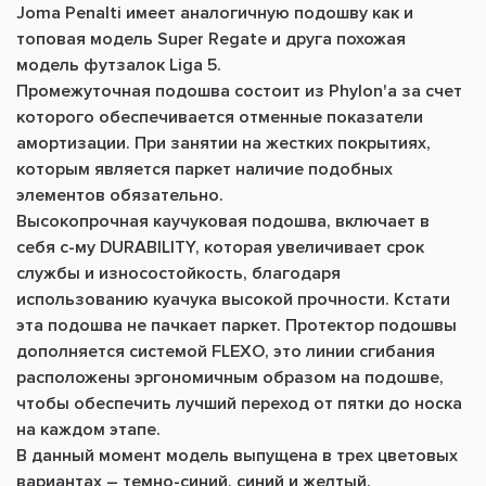
Joma Penalti имеет аналог
и
чную подошву как и
топовая модель
Super Regate и друга похожая
модель футзалок Liga 5.
Промежуточная подошва состоит из
Phylon
'а за счет
которого обеспечивается отменные показатели
амортизации
.
При занятии на жестких покрытиях,
которым является паркет наличие подобных
элементов обязательно.
Высоко
прочная каучукова
я подошва, включа
ет в
себя
с
-
му DURABILITY, которая
увеличивает срок
службы и износостойкость,
благодаря
использованию куачука высокой прочности. Кстати
эта подошва не пачкает паркет. Протектор подошвы
дополняется системой FLEXO,
это
линии сгибания
расположены эргономичным образом на подошве,
чтобы обеспечить лучший переход от пятки до носка
на каждом этапе.
В данный момент модель выпущена в трех цветовых
вариантах – темно-синий, синий и желтый.