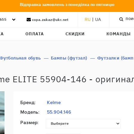
Відправка замовлень з понеділка по пятницю
RU
|
UA
ПОИ
-655
copa.zakaz@ukr.net
КА
ОПЛАТА
СКИДКИ
КОМАНДЫ
Футбольная обувь
Бампы (футзал)
Футзалки (бамп
me ELITE 55904-146 - оригинал
Бренд:
Kelme
Модель:
55.904.146
Размер: