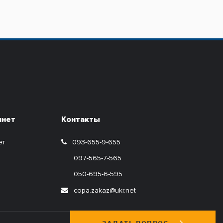
инет
Контакты
ет
093-655-9-655
097-565-7-565
050-695-6-595
copa.zakaz@ukr.net