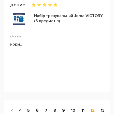
денис
Набір тренувальний Joma VICTORY
(6 предметів)
Отзыв:
норм..
|<
<
5
6
7
8
9
10
11
12
13