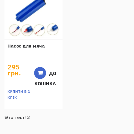
Насос для мяча
295
грн.
ДО
КОШИКА
КУПИТИ В 1
КЛІК
Это тест! 2